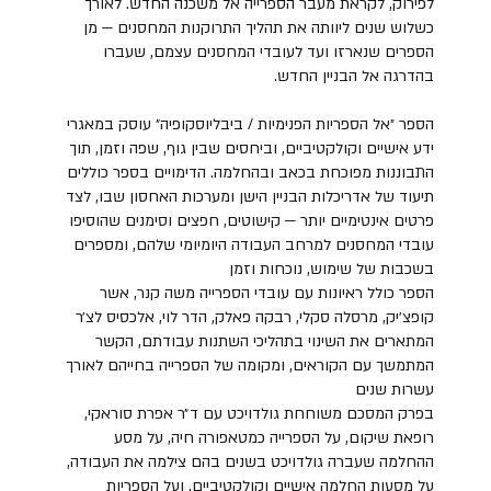
לפירוק, לקראת מעבר הספרייה אל משכנה החדש. לאורך
כשלוש שנים ליוותה את תהליך התרוקנות המחסנים — מן
הספרים שנארזו ועד לעובדי המחסנים עצמם, שעברו
בהדרגה אל הבניין החדש.
הספר ״אל הספריות הפנימיות / ביבליוסקופיה״ עוסק במאגרי
ידע אישיים וקולקטיביים, וביחסים שבין גוף, שפה וזמן, תוך
התבוננות מפוכחת בכאב ובהחלמה. הדימויים בספר כוללים
תיעוד של אדריכלות הבניין הישן ומערכות האחסון שבו, לצד
פרטים אינטימיים יותר — קישוטים, חפצים וסימנים שהוסיפו
עובדי המחסנים למרחב העבודה היומיומי שלהם, ומספרים
בשכבות של שימוש, נוכחות וזמן
הספר כולל ראיונות עם עובדי הספרייה משה קנר, אשר
קופצ׳יק, מרסלה סקלי, רבקה פאלק, הדר לוי, אלכסיס לצ׳ר
המתארים את השינוי בתהליכי השתנות עבודתם, הקשר
המתמשך עם הקוראים, ומקומה של הספרייה בחייהם לאורך
עשרות שנים
בפרק המסכם משוחחת גולדויכט עם ד״ר אפרת סוראקי,
רופאת שיקום, על הספרייה כמטאפורה חיה, על מסע
ההחלמה שעברה גולדויכט בשנים בהם צילמה את העבודה,
על מסעות החלמה אישיים וקולקטיביים, ועל הספריות