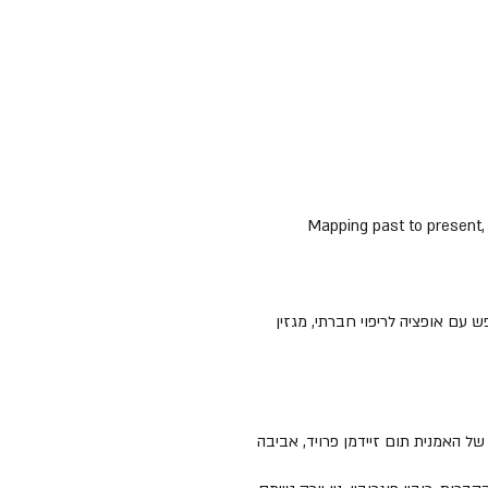
 עם אופציה לריפוי חברתי, מגזין
ויצמן למדע, עמוד 83-84, 2022 בעקבות דמותה הנשכחת של האמנית תום זיידמן פרויד, אביבה