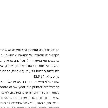
הדסה גולדויכט עושה MRI לספרייה הלאומית והתוצאה מרתקת, סוכן תרבות, 21.8.25 -10.10.2025 ,Mapping past to present, The Jewusalem Post
הקריאה זו מלאכה של החייאה, אחת+5, ניבי אלרואי על ביבלוסקופיה, כאן 11, 29.10.24
מי במים ומי באש, דוד )דוכי( כהן, מגזין ערב רב, 24
המלצה על תערוכה: סוכן תרבות, כאן 11, 6.10.24
מה ילדות חרדיות יודעות על אמנות, הדסה ג
פורטפוליו, 12.8.24
אחרי שלא מצא אותיות, החליט אריאל ורדי ליצו
alem exhibit unveils hoard of 94-year-old printer craftsman
כשהגוף מפיח חיים חדשים בארכיון, ג׳וי ברנרד, פו
וינטר, מקור ראשון 25.7.21 אנדרטה לבית חולים שעומד בפני חיסול, נעמה ריבה, הארץ, 28.10.19